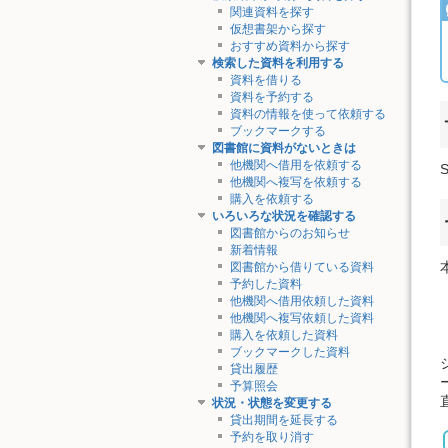
関連資料を探す
仮想書架から探す
おすすめ資料から探す
検索した資料を利用する
資料を借りる
資料を予約する
資料の情報を使って依頼する
ブックマークする
図書館に資料がないときは
他機関へ借用を依頼する
他機関へ複写を依頼する
購入を依頼する
いろいろな状況を確認する
図書館からのお知らせ
新着情報
図書館から借りている資料
予約した資料
他機関へ借用依頼した資料
他機関へ複写依頼した資料
購入を依頼した資料
ブックマークした資料
貸出履歴
予算照会
状況・状態を変更する
貸出期間を延長する
予約を取り消す