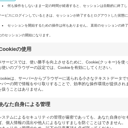
何も操作をしないまま一定の時間が経過すると、セッションは自動的に終了し
サービスにログインしているときは、セッションが終了するとログアウトした状態に
セッションを開始するための操作は何もありません。 直前のセッションの終了
次のセッションの開始になります。
Cookieの使用
本サービスでは、使い勝手を向上させるために、Cookie(クッキー)を使
お使いのブラウザーの設定では、Cookieを有効にしてください。
Cookieは、サーバーからブラウザーに送られる小さなテキストデータです
ーバーの間で情報をやり取りすることで、効率的な操作環境が提供されます
を扱うことはありません。
あなた自身による管理
システムによるセキュリティの管理が厳密であっても、あなた自身がセ
ば、個人情報の流出や他人によるなりすましを防ぐことはできません。
セキュリティ管理のため、以下の注意事項を必ず守ってください。